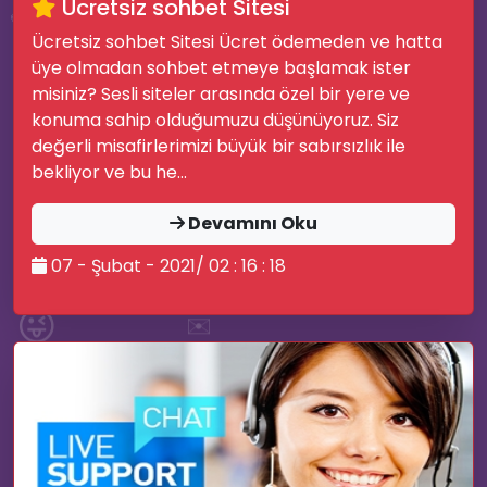
Ücretsiz sohbet Sitesi
💚
Ücretsiz sohbet Sitesi Ücret ödemeden ve hatta
üye olmadan sohbet etmeye başlamak ister
misiniz? Sesli siteler arasında özel bir yere ve
konuma sahip olduğumuzu düşünüyoruz. Siz
değerli misafirlerimizi büyük bir sabırsızlık ile
bekliyor ve bu he...
🎤
Devamını Oku
🎧
07 - Şubat - 2021/ 02 : 16 : 18
🎶
😜
✉️