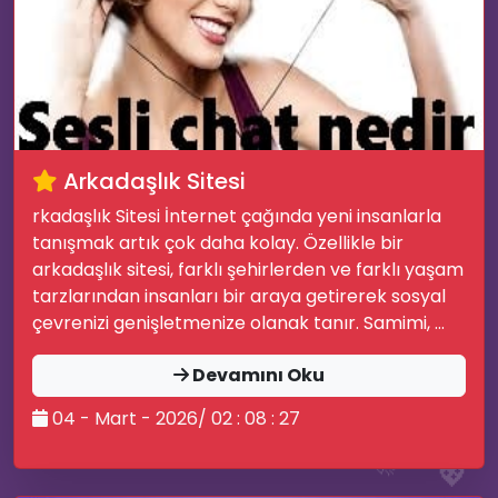
📜
Arkadaşlık Sitesi
rkadaşlık Sitesi İnternet çağında yeni insanlarla
tanışmak artık çok daha kolay. Özellikle bir
arkadaşlık sitesi, farklı şehirlerden ve farklı yaşam
tarzlarından insanları bir araya getirerek sosyal
çevrenizi genişletmenize olanak tanır. Samimi, ...
🎭
Devamını Oku
04 - Mart - 2026/ 02 : 08 : 27
🚀
💖