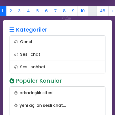
1
2
3
4
5
6
7
8
9
10
...
48
»
🥳
👨‍💻
Kategoriler
Genel
Sesli chat
Sesli sohbet
😆
Popüler Konular
arkadaşlık sitesi
yeni açılan sesli chat...