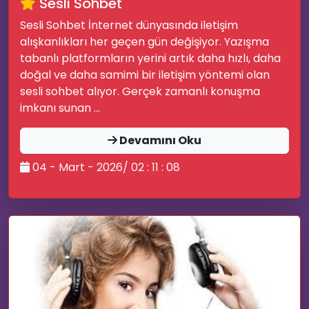
Sesli Sohbet
Sesli Sohbet İnternet dünyasında iletişim
alışkanlıkları her geçen gün değişiyor. Yazışma
tabanlı platformların yerini artık daha hızlı, daha
doğal ve daha samimi bir iletişim yöntemi olan
sesli sohbet alıyor. Gerçek zamanlı konuşma
imkanı sunan ...
Devamını Oku
💚
04 - Mart - 2026/ 02 : 11 : 08
✉️