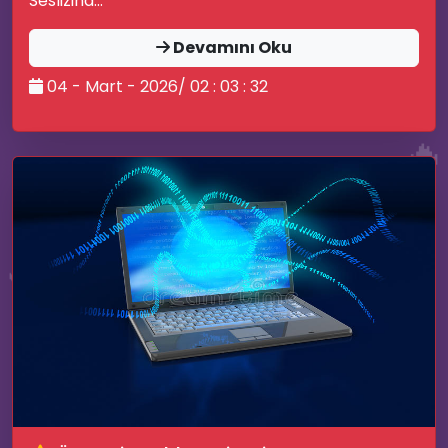
Seslizind...
Devamını Oku
04 - Mart - 2026/ 02 : 03 : 32
🔥
🔥
💭
💚
🎈