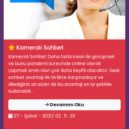
Kameralı Sohbet
Kameralı Sohbet Daha fazla insan ile görüşmek
ve bunu pandemi sürecinde online olarak
yapmak emin olun çok daha keyifli olacaktır. Sesli
sohbet avantajı ile birlikte karşınızdayız ve
dilediğiniz an sizler de bu avantajı en iyi şekilde
kullanabili...
Devamını Oku
💚
07 - Şubat - 2021/ 02 : 11 : 33