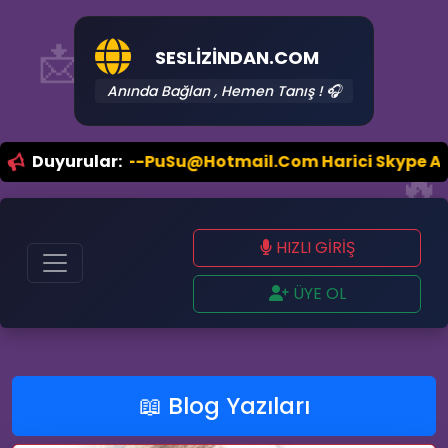
📩
SESLIZINDAN.COM
Anında Bağlan , Hemen Tanış ! 🎧
etisim: By--PuSu@Hotmail.Com Harici Skype Adresim Yo
Duyurular:
🔥
HIZLI GİRİŞ
ÜYE OL
📖 Blog Yazıları