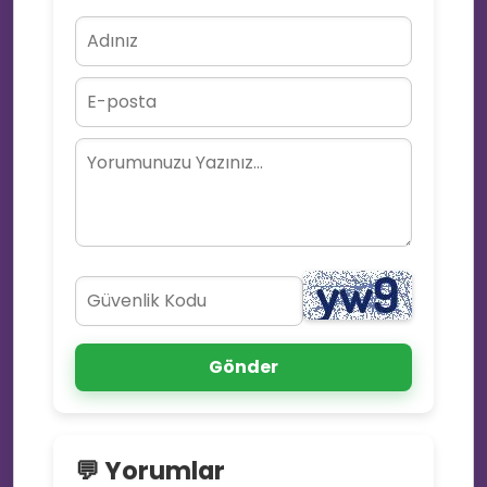
💜
🎈
Gönder
💬 Yorumlar