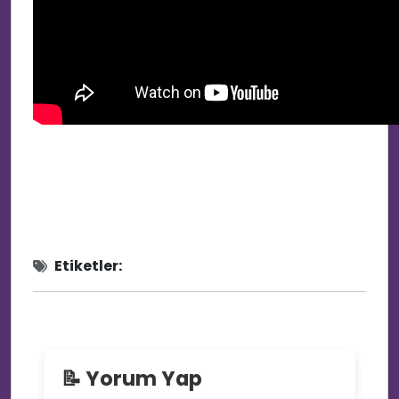
📱
🎭
Etiketler:
📝 Yorum Yap
💖