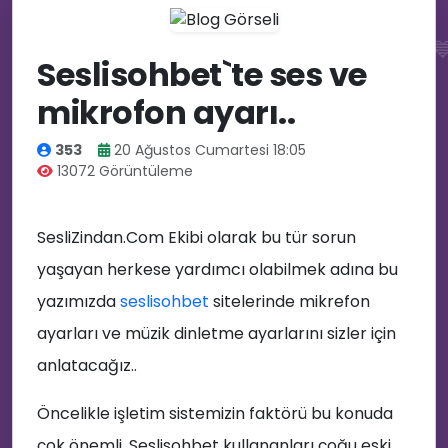

Seslisohbet`te ses ve
mikrofon ayarı..
🔥
353
20 Ağustos Cumartesi 18:05
13072 Görüntüleme
SesliZindan.Com Ekibi olarak bu tür sorun
yaşayan herkese yardımcı olabilmek adına bu
💡
yazımızda
seslisohbet
sitelerinde mikrefon
ayarları ve müzik dinletme ayarlarını sizler için
anlatacağız..
Öncelikle işletim sistemizin faktörü bu konuda
çok önemli. Seslisohbet kullananları çoğu eski