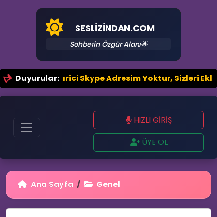
SESLIZINDAN.COM
Sohbetin Özgür Alanı🌟
il.Com Harici Skype Adresim Yoktur, Sizleri Ekleyen 
Duyurular:
HIZLI GİRİŞ
ÜYE OL
Ana Sayfa
Genel