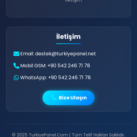
İletişim
Email: destek@turkiyepanel.net

💭
Mobil GSM: +90 542 246 71 78
WhatsApp: +90 542 246 71 78
Bize Ulaşın
💛

© 2025 TurkiyePanel.Com | Tüm Telif Hakları Saklıdır.