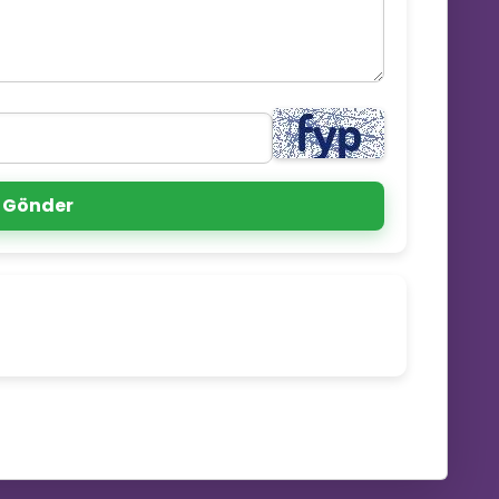
💌
Gönder
🚀
🔥