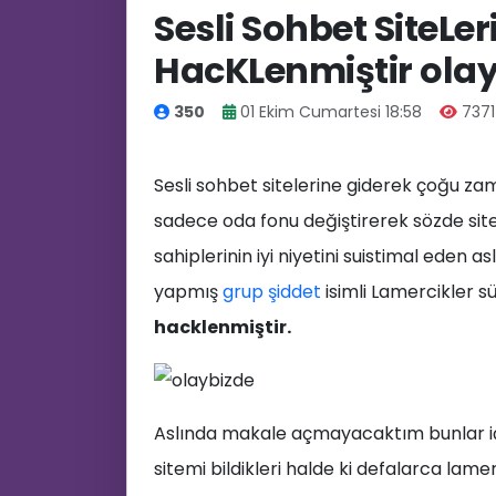
Sesli Sohbet SiteLe
HacKLenmiştir ola
350
01 Ekim Cumartesi 18:58
737
Sesli sohbet sitelerine giderek çoğu zam
🤷‍♂️
sadece oda fonu değiştirerek sözde site
sahiplerinin iyi niyetini suistimal ede
yapmış
grup şiddet
isimli Lamercikler s
hacklenmiştir.
Aslında makale açmayacaktım bunlar iç
sitemi bildikleri halde ki defalarca lamer 