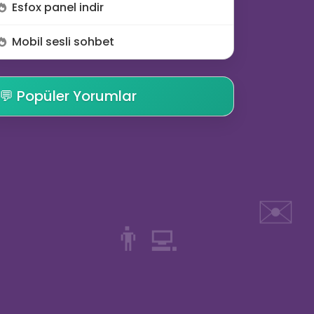
Esfox panel indir
Mobil sesli sohbet
💬 Popüler Yorumlar
✉️
👨‍💻