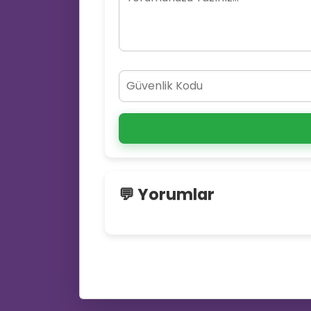
💬 Yorumlar
😜