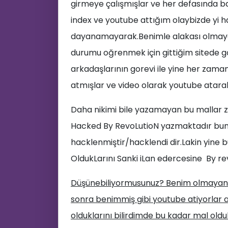
girmeye çalışmışlar ve her defasında baş
💬
index ve youtube attığım olaybizde yi 
dayanamayarak.Benimle alakası olmay
📝
durumu oğrenmek için gittiğim sitede g
arkadaşlarının gorevi ile yine her zaman
atmışlar ve video olarak youtube atara
Daha nikimi bile yazamayan bu mallar z
Hacked By RevoLutioN yazmaktadır bun
hacklenmiştir/hacklendi dir.Lakin yine b
OldukLarını Sanki iLan edercesine By re
Düşünebiliyormusunuz? Benim olmayan sit
sonra benimmiş gibi youtube atiyorlar at
olduklarını bilirdimde bu kadar mal oldu