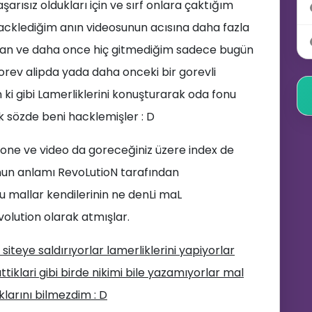
arısız oldukları için ve sırf onlara çaktığım
hacklediğim anın videosunun acısına daha fazla
an ve daha once hiç gitmediğim sadece bugün
orev alipda yada daha onceki bir gorevli
 ki gibi Lamerliklerini konuşturarak oda fonu
k sözde beni hacklemişler : D
one ve video da goreceğiniz üzere index de
un anlamı RevoLutioN tarafından
u mallar kendilerinin ne denLi maL
volution olarak atmışlar.
eye saldırıyorlar lamerliklerini yapiyorlar
tiklari gibi birde nikimi bile yazamıyorlar mal
klarını bilmezdim : D