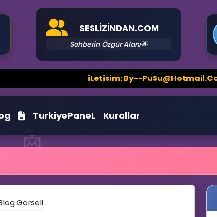
SESLIZINDAN.COM
Sohbetin Özgür Alanı🌟
iLetisim: By--PuSu@Hotmail.Com Harici S
log
TurkiyePaneL
Kurallar
📩
📩