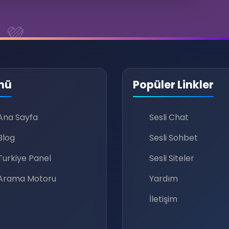
💜
nü
Popüler Linkler
Ana Sayfa
Sesli Chat
Blog
Sesli Sohbet
Turkiye Panel
Sesli Siteler
Arama Motoru
Yardım
İletişim