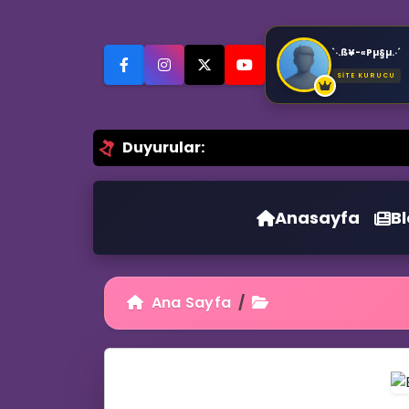
`·.ß¥-«Pµ§µ.·´
SİTE KURUCU
Duyurular:
Anasayfa
B
Ana Sayfa