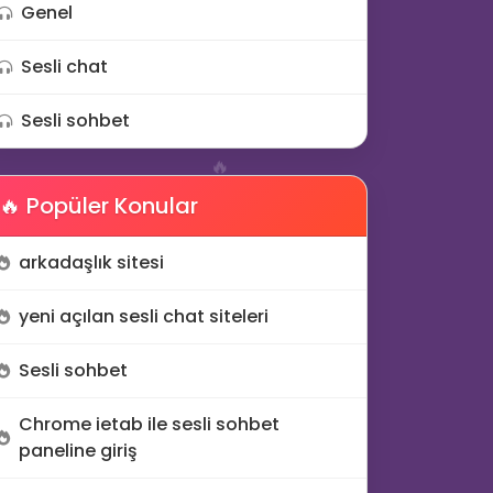
Genel
⚡
Sesli chat
Sesli sohbet
🔥
🔥 Popüler Konular
arkadaşlık sitesi
🔥
🎆
yeni açılan sesli chat siteleri
Sesli sohbet
Chrome ietab ile sesli sohbet
paneline giriş
✉️