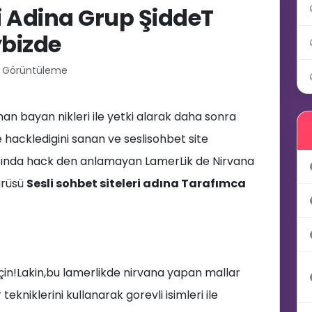
ri Adina Grup ŞiddeT
ybizde
1 Görüntüleme
an bayan nikleri ile yetki alarak daha sonra
👩‍💻
 hackledigini sanan ve seslisohbet site
n aslında hack den anlamayan LamerLik de Nirvana
ürüsü
Sesli sohbet siteleri adına Tarafımca
in!Lakin,bu lamerlikde nirvana yapan mallar
tekniklerini kullanarak gorevli isimleri ile