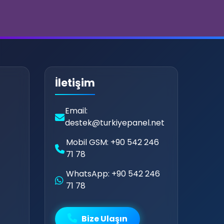
İletişim
👥
💗
Email:
destek@turkiyepanel.net
Mobil GSM: +90 542 246
71 78
WhatsApp: +90 542 246
71 78
Bize Ulaşın