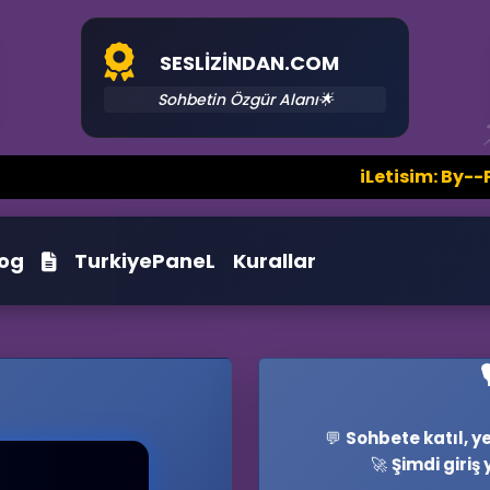
SESLIZINDAN.COM
📝
Sohbetin Özgür Alanı🌟
iLetisim: By--PuSu@Hotmail.C
log
TurkiyePaneL
Kurallar
💬
Sohbete katıl, ye
🎭
🚀
Şimdi giriş 