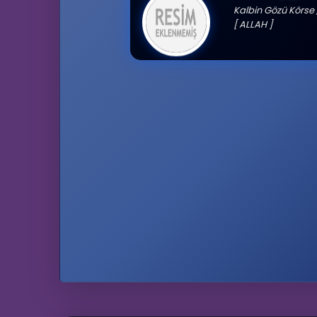
Kalbin Gözü Körse
[ ALLAH ]