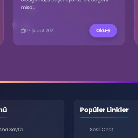
😎
misa...
👩‍💻
Oku
07.Şubat.2021
nü
Popüler Linkler
💡
Ana Sayfa
Sesli Chat