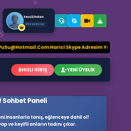
💬
SesLiZindan
SİTE KURUCU
⚡
om Harici Skype Adresim Yoktur, Sizleri Ekleyen Dola
HIZLI GİRİŞ
YENİ ÜYELİK
🎙️ Sohbet Paneli
ni insanlarla tanış, eğlenceye dahil ol!
yap ve keyifli anların tadını çıkar.