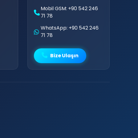
Mobil GSM: +90 542 246
71 78
WhatsApp: +90 542 246
71 78
🎙️
Bize Ulaşın

🔥