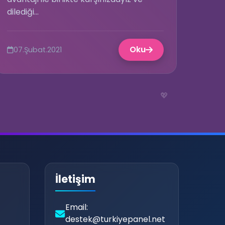
dilediği...
Oku
07.Şubat.2021
💖
💚
İletişim
Email:
destek@turkiyepanel.net