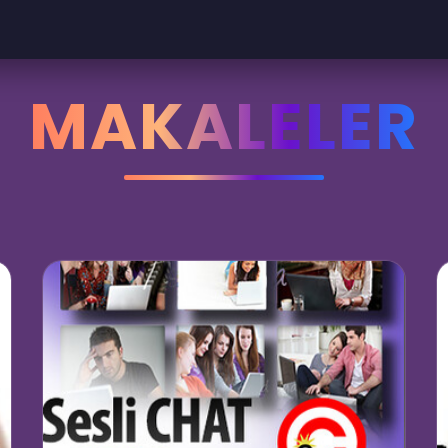
MAKALELER
🎤