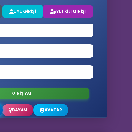
ÜYE GİRİŞİ
YETKİLİ GİRİŞİ
🔊
👨‍💻
BAYAN
AVATAR