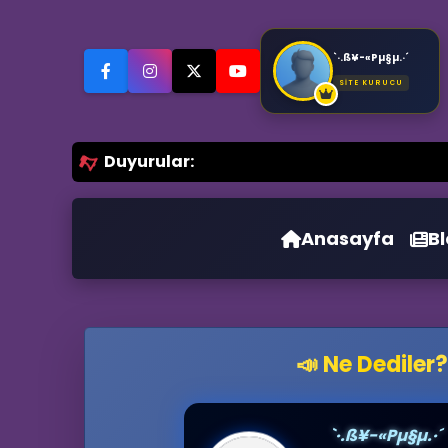
`·.ß¥-«Pµ§µ.·´
SİTE KURUCU
Duyurular:
Anasayfa
B
📣 Ne Dediler?
`·.ß¥-«Pµ§µ.·´