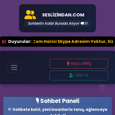
SESLIZINDAN.COM
Sohbetin Kalbi Burada Atıyor 🗨️!!!
ail.Com Harici Skype Adresim Yoktur, Sizleri Ekleye
Duyurular:
HIZLI GİRİŞ
ÜYE OL
🎊
🎙️ Sohbet Paneli
💬
Sohbete katıl, yeni insanlarla tanış, eğlenceye