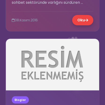
sohbet sektöründe varlığını sürdüren ...
💭
Oku
08.Kasım.2016
💗
👥
⭐
🎊
Bloglar