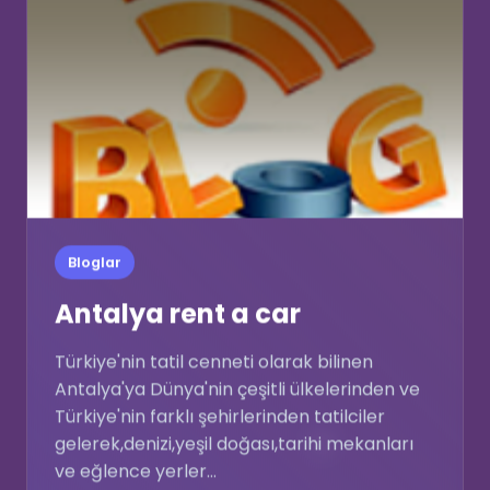
💻
Bloglar
Antalya rent a car
Türkiye'nin tatil cenneti olarak bilinen
Antalya'ya Dünya'nin çeşitli ülkelerinden ve
Türkiye'nin farklı şehirlerinden tatilciler
gelerek,denizi,yeşil doğası,tarihi mekanları
💖
ve eğlence yerler...