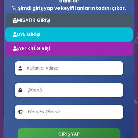
dahil ol!
🚀
Şimdi giriş yap ve keyifli anların tadını çıkar.
MİSAFİR GİRİŞİ
ÜYE GİRİŞİ
YETKİLİ GİRİŞİ
⚡
💜
🔥

🔊
🚀